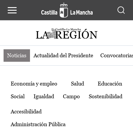
Noticias de la región de Castilla-L
Pasar al contenido principal
Noticias
Actualidad del Presidente
Convocatoria
Temas
Economía y empleo
Salud
Educación
Social
Igualdad
Campo
Sostenibilidad
Accesibilidad
Administración Pública