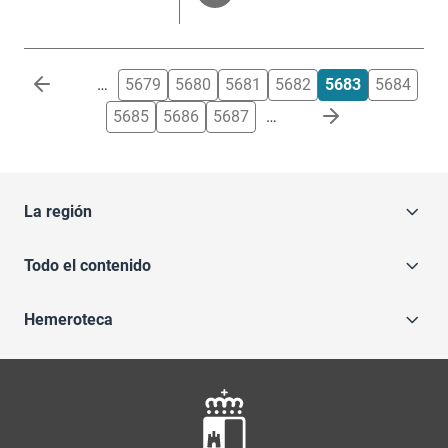
Paginación
…
5679
5680
5681
5682
5683
5684
5685
5686
5687
…
La región
Todo el contenido
Hemeroteca