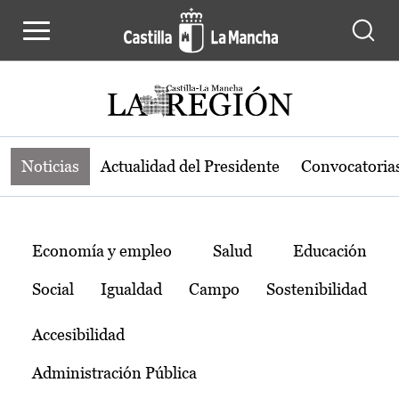
Noticias de la región de Castilla-L
Pasar al contenido principal
Noticias
Actualidad del Presidente
Convocatoria
Temas
Economía y empleo
Salud
Educación
Social
Igualdad
Campo
Sostenibilidad
Accesibilidad
Administración Pública