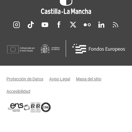
Redes sociales JCCM
Menú legal
Protección de Datos
Aviso Legal
Mapa del sitio
Accesibilidad
Certificaciones oficiales del Gobierno de Castilla-La Mancha