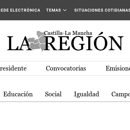
stilla-La Mancha
SEDE ELECTRÓNICA
TEMAS
SITUACIONES COTIDIANA
Presidente
Convocatorias
Emisione
Educación
Social
Igualdad
Camp