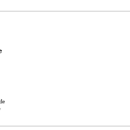
e
 de
e