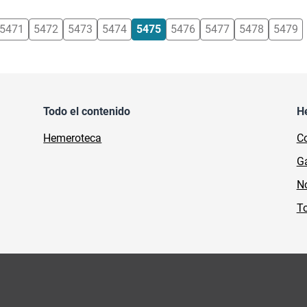
5471
5472
5473
5474
5475
5476
5477
5478
5479
Todo el contenido
H
Hemeroteca
Co
Ga
No
To