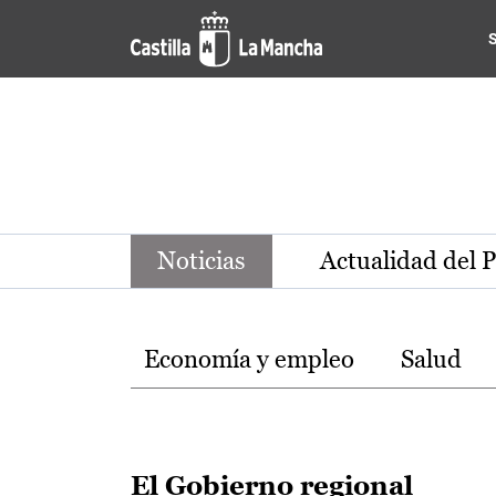
Noticias de la región de Ca
Pasar al contenido principal
Noticias
Actualidad del 
Temas
Economía y empleo
Salud
El Gobierno regional