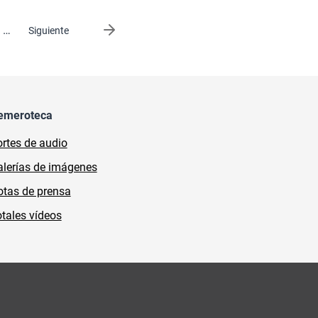
…
Siguiente página
Siguiente
emeroteca
rtes de audio
lerías de imágenes
tas de prensa
tales vídeos