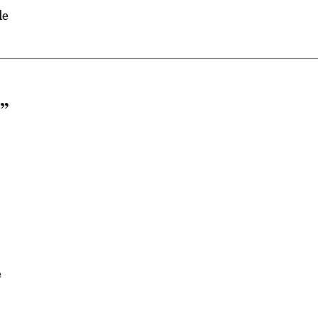
de
”
e