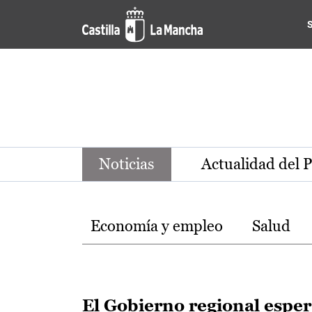
Noticias de la región de Ca
Pasar al contenido principal
Noticias
Actualidad del 
Temas
Economía y empleo
Salud
El Gobierno regional espe