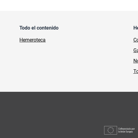
Todo el contenido
H
Hemeroteca
Co
Ga
No
To