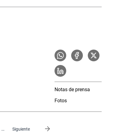
Notas de prensa
Fotos
…
Siguiente página
Siguiente