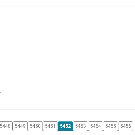
l
5448
5449
5450
5451
5452
5453
5454
5455
5456