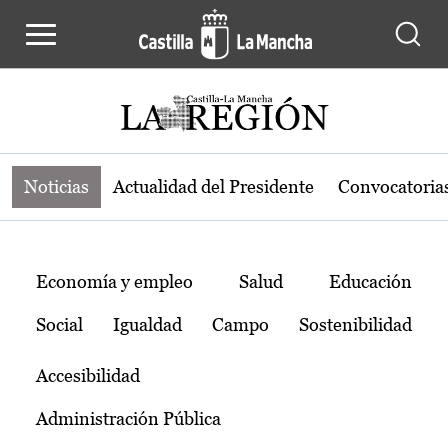
Noticias de la región de Castilla-L
Pasar al contenido principal
Noticias
Actualidad del Presidente
Convocatoria
Temas
Economía y empleo
Salud
Educación
Social
Igualdad
Campo
Sostenibilidad
Accesibilidad
Administración Pública