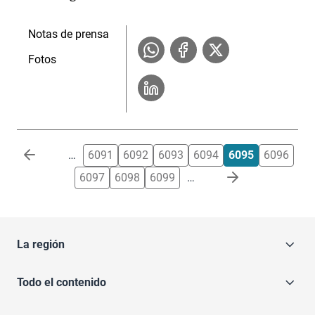
Notas de prensa
Fotos
Paginación
…
6091
6092
6093
6094
6095
6096
6097
6098
6099
…
La región
Todo el contenido