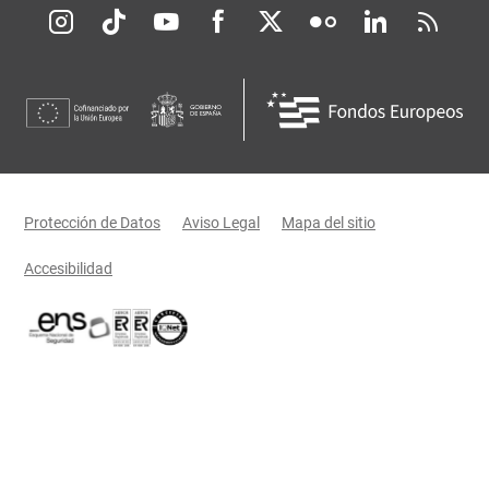
Redes sociales JCCM
Menú legal
Protección de Datos
Aviso Legal
Mapa del sitio
Accesibilidad
Certificaciones oficiales del Gobierno de Castilla-La Mancha