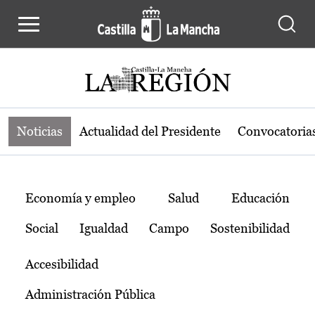
Noticias de la región de Castilla-L
Pasar al contenido principal
Noticias
Actualidad del Presidente
Convocatoria
Temas
Economía y empleo
Salud
Educación
Social
Igualdad
Campo
Sostenibilidad
Accesibilidad
Administración Pública