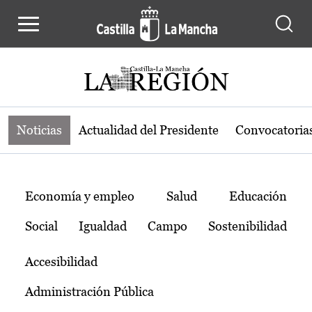
Noticias de la región de Castilla-L
Pasar al contenido principal
Noticias
Actualidad del Presidente
Convocatoria
Temas
Economía y empleo
Salud
Educación
Social
Igualdad
Campo
Sostenibilidad
Accesibilidad
Administración Pública