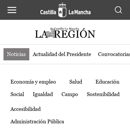
Noticias de la región de Castilla-L
Pasar al contenido principal
Noticias
Actualidad del Presidente
Convocatoria
Temas
Economía y empleo
Salud
Educación
Social
Igualdad
Campo
Sostenibilidad
Accesibilidad
Administración Pública