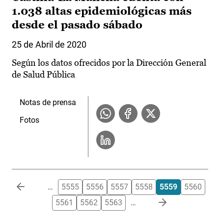
1.038 altas epidemiológicas más
desde el pasado sábado
25 de Abril de 2020
Según los datos ofrecidos por la Dirección General
de Salud Pública
Notas de prensa
Fotos
Paginación
…
5555
5556
5557
5558
5559
5560
5561
5562
5563
…