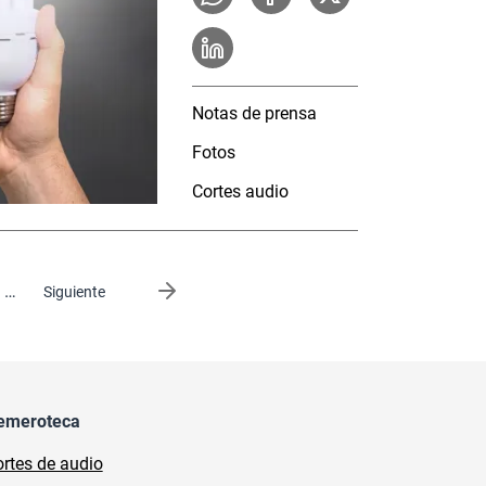
Notas de prensa
Fotos
Cortes audio
…
Siguiente página
Siguiente
emeroteca
rtes de audio