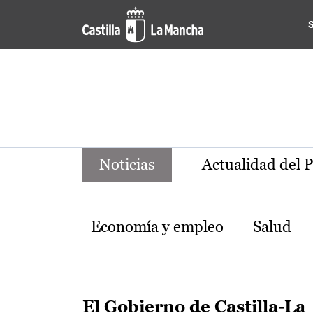
Noticias de la región de Ca
Pasar al contenido principal
Noticias
Actualidad del 
Temas
Economía y empleo
Salud
El Gobierno de Castilla-La