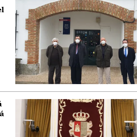
el
á
rá