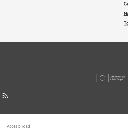
Ga
No
To
Accesibilidad