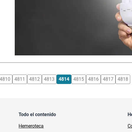
4810
4811
4812
4813
4814
4815
4816
4817
4818
Todo el contenido
H
Hemeroteca
Co