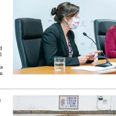
d
l
ía
en
a