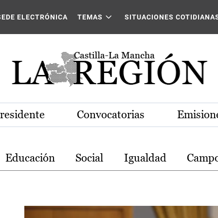
stilla-La Mancha
SEDE ELECTRÓNICA
TEMAS
SITUACIONES COTIDIANA
Presidente
Convocatorias
Emisione
Educación
Social
Igualdad
Camp