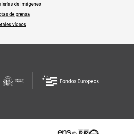
lerías de imágenes
tas de prensa
tales vídeos
Certificaciones o