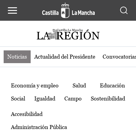
Noticias de la región de Castilla-L
Pasar al contenido principal
Noticias
Actualidad del Presidente
Convocatoria
Temas
Economía y empleo
Salud
Educación
Social
Igualdad
Campo
Sostenibilidad
Accesibilidad
Administración Pública