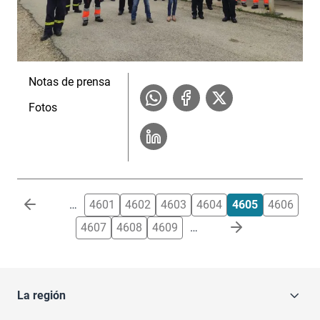
Notas de prensa
Fotos
Paginación
…
4601
4602
4603
4604
4605
4606
4607
4608
4609
…
La región