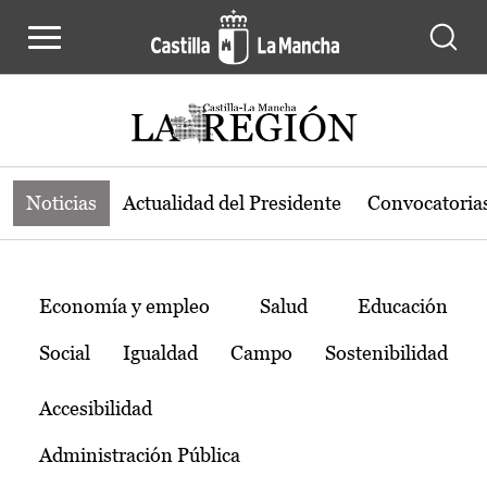
Noticias de la región de Castilla-L
Pasar al contenido principal
Noticias
Actualidad del Presidente
Convocatoria
Temas
Economía y empleo
Salud
Educación
Social
Igualdad
Campo
Sostenibilidad
Accesibilidad
Administración Pública