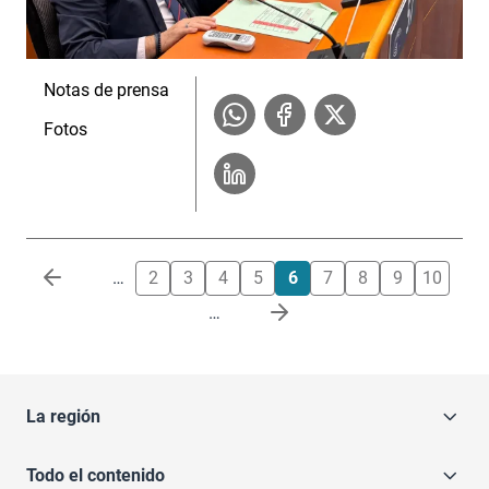
Notas de prensa
Fotos
Paginación
…
2
3
4
5
6
7
8
9
10
…
La región
Todo el contenido