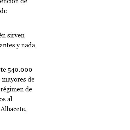
tención de
 de
én sirven
tantes y nada
erte 540.000
os mayores de
n régimen de
os al
 Albacete,