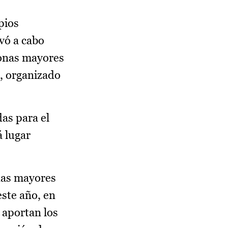
pios
vó a cabo
sonas mayores
o, organizado
das para el
á lugar
onas mayores
este año, en
 aportan los