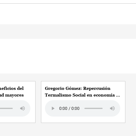
eficios del
Gregorio Gómez: Repercusión
ud mayores
Termalismo Social en economía y
empleo
Audio file