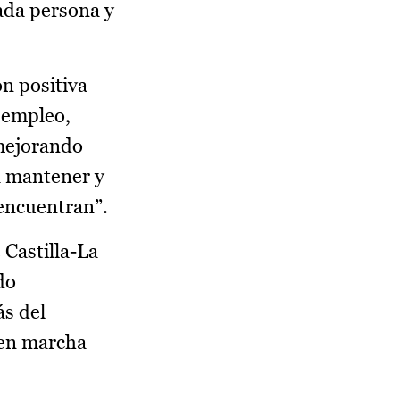
ada persona y
ón positiva
 empleo,
 mejorando
a mantener y
 encuentran”.
 Castilla-La
do
ás del
 en marcha