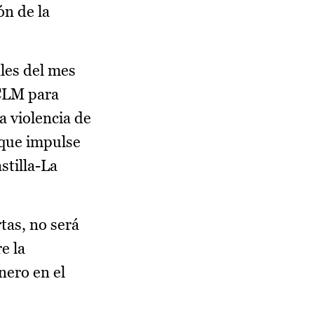
ón de la
ales del mes
CLM para
a violencia de
 que impulse
stilla-La
tas, no será
e la
nero en el