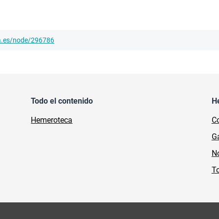
ha.es/node/296786
Todo el contenido
H
Hemeroteca
Co
Ga
No
To