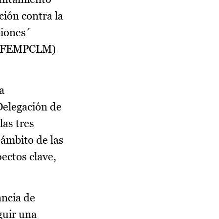
ción contra la
ciones´
a (FEMPCLM)
a
 Delegación de
las tres
 ámbito de las
pectos clave,
ancia de
guir una