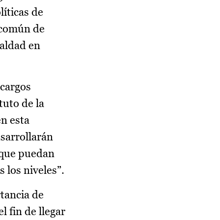
líticas de
n común de
ualdad en
 cargos
tuto de la
en esta
sarrollarán
a que puedan
s los niveles”.
tancia de
l fin de llegar