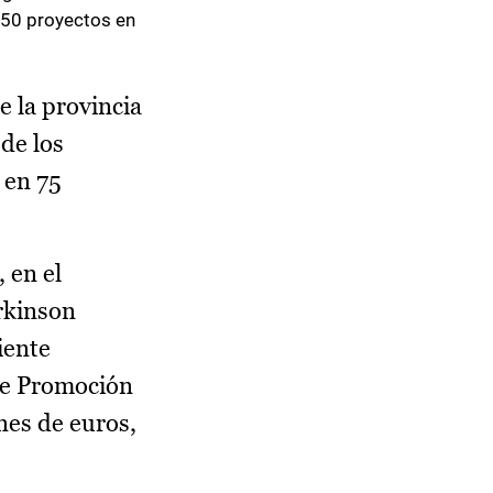
 50 proyectos en
e la provincia
de los
 en 75
 en el
rkinson
iente
 de Promoción
nes de euros,