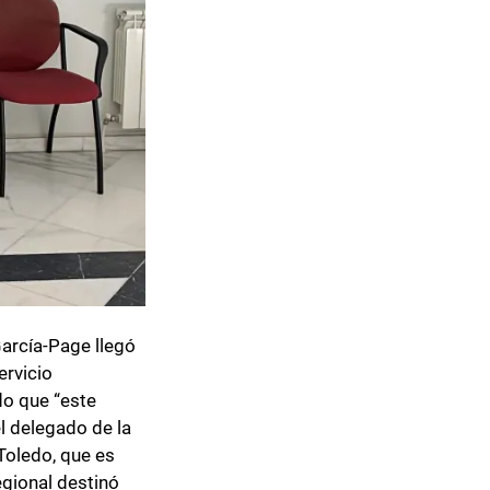
García-Page llegó
ervicio
do que “este
l delegado de la
Toledo, que es
egional destinó