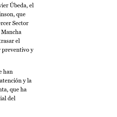
vier Úbeda, el
kinson, que
rcer Sector
La Mancha
trasar el
 preventivo y
e han
atención y la
nta, que ha
al del