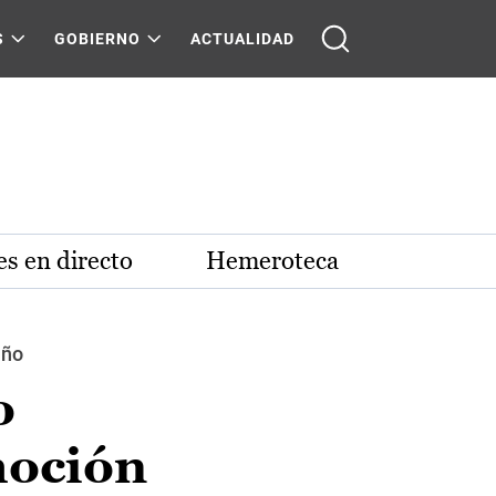
S
GOBIERNO
ACTUALIDAD
s en directo
Hemeroteca
año
o
moción