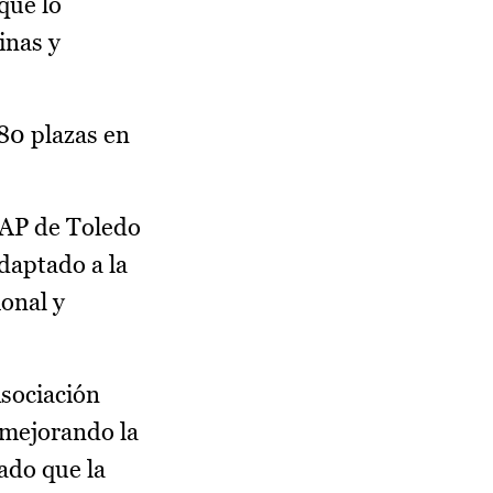
que lo
inas y
80 plazas en
PAP de Toledo
daptado a la
onal y
Asociación
 mejorando la
ado que la