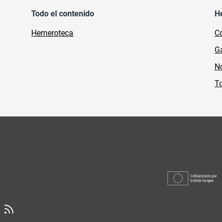
Todo el contenido
H
Hemeroteca
Co
Ga
No
To