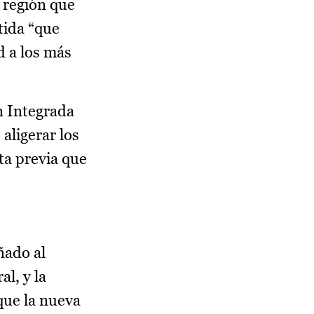
 región que
tida “que
d a los más
n Integrada
aligerar los
ita previa que
ñado al
l, y la
que la nueva