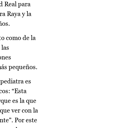
ad Real para
ra Raya y la
ños.
to como de la
 las
ones
 más pequeños.
 pediatra es
cos: “Esta
que es la que
 que ver con la
nte”. Por este