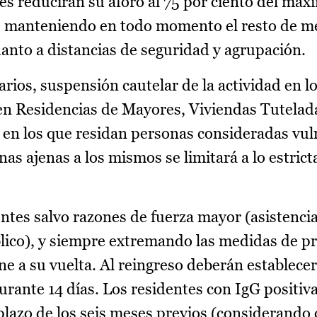
tes reducirán su aforo al 75 por ciento del má
e, manteniendo en todo momento el resto de m
uanto a distancias de seguridad y agrupación.
arios, suspensión cautelar de la actividad en l
s en Residencias de Mayores, Viviendas Tutelad
 en los que residan personas consideradas vul
nas ajenas a los mismos se limitará a lo estric
ntes salvo razones de fuerza mayor (asistencia
lico), y siempre extremando las medidas de p
ene a su vuelta. Al reingreso deberán establec
urante 14 días. Los residentes con IgG positiva
plazo de los seis meses previos (considerando