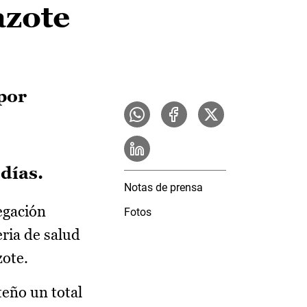
azote
 por
días.
Notas de prensa
egación
Fotos
eria de salud
zote.
teño un total