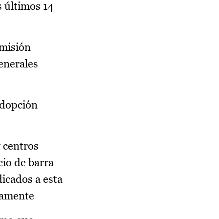
 últimos 14
smisión
enerales
adopción
y centros
cio de barra
dicados a esta
viamente