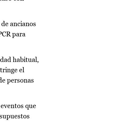
s de ancianos
 PCR para
idad habitual,
tringe el
 de personas
s eventos que
 supuestos