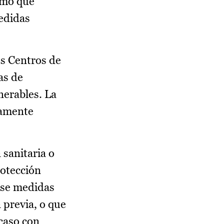
ximo que
edidas
os Centros de
as de
nerables. La
tamente
 sanitaria o
rotección
erse medidas
 previa, o que
 caso con