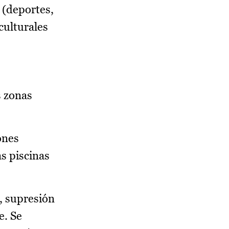
 (deportes,
culturales
s zonas
ones
s piscinas
, supresión
e. Se