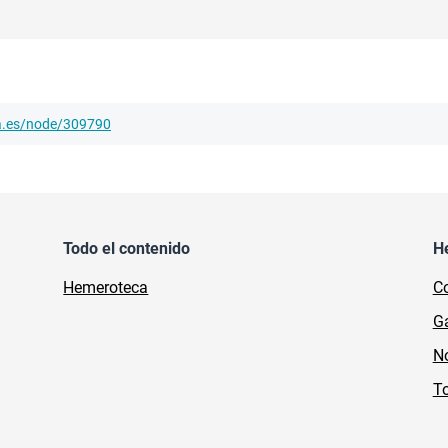
ha.es/node/309790
Todo el contenido
H
Hemeroteca
Co
Ga
No
To