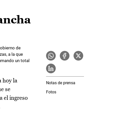
Mancha
Gobierno de
as, a la que
umando un total
a hoy la
Notas de prensa
e se
Fotos
a el ingreso
.