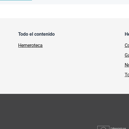
Todo el contenido
H
Hemeroteca
Co
Ga
No
To