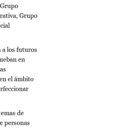
e Grupo
rativa, Grupo
cial
 a los futuros
rueban en
vas
 en el ámbito
erfeccionar
stemas de
de personas