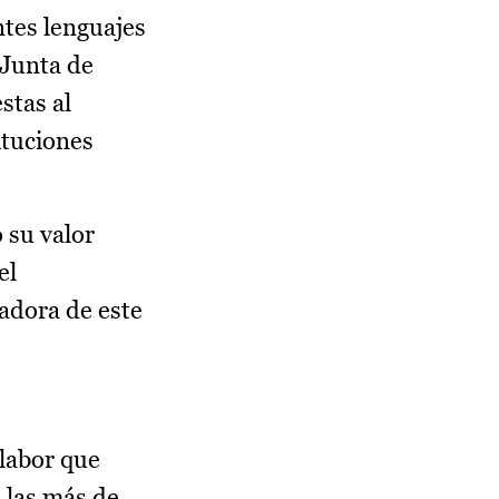
ntes lenguajes
 Junta de
stas al
ituciones
 su valor
el
adora de este
 labor que
a las más de