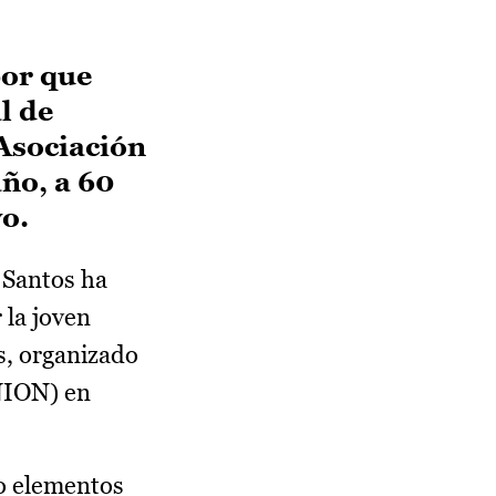
bor que
l de
 Asociación
año, a 60
yo.
 Santos ha
 la joven
s, organizado
ANION) en
ño elementos