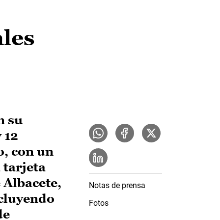
ales
n su
 12
o, con un
 tarjeta
 Albacete,
Notas de prensa
ncluyendo
Fotos
de