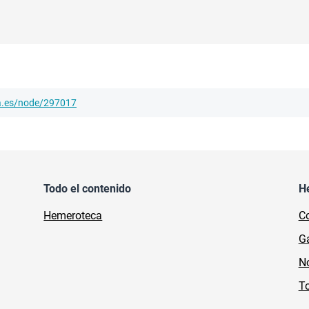
ha.es/node/297017
Todo el contenido
H
Hemeroteca
Co
Ga
No
To