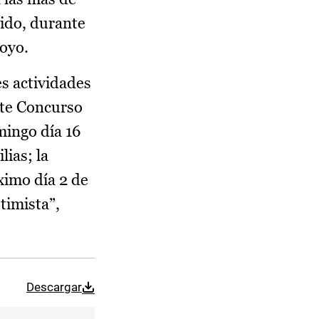
dido, durante
poyo.
es actividades
ste Concurso
mingo día 16
lias; la
ximo día 2 de
timista”,
Descargar