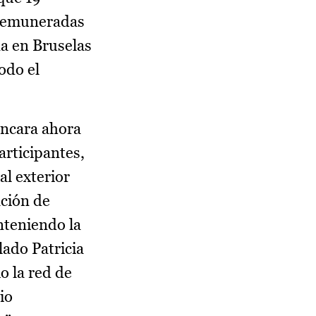
 remuneradas
ña en Bruselas
odo el
encara ahora
articipantes,
al exterior
ación de
nteniendo la
ado Patricia
o la red de
io