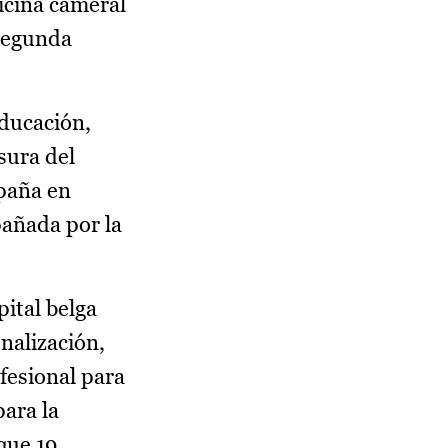
icina cameral
 segunda
Educación,
sura del
spaña en
pañada por la
ital belga
nalización,
fesional para
ara la
que 19