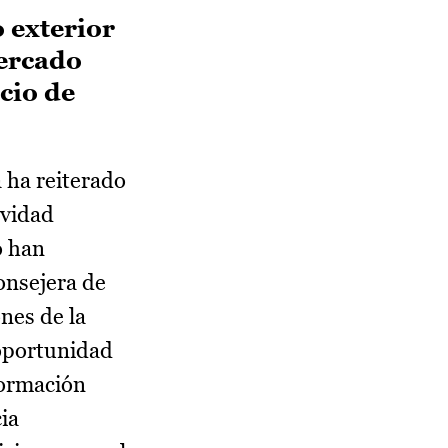
o exterior
mercado
cio de
 ha reiterado
ividad
o han
onsejera de
nes de la
 oportunidad
formación
ia