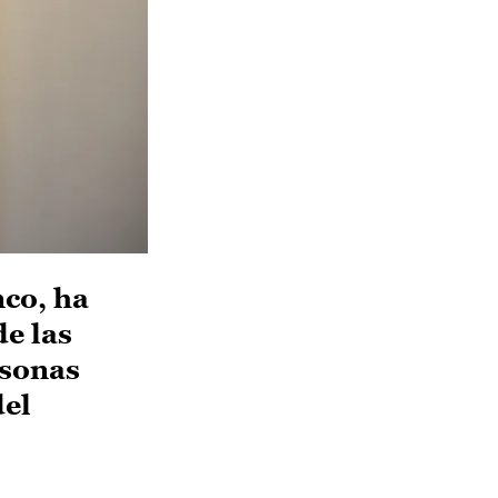
co, ha
e las
rsonas
del