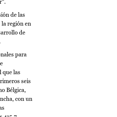
r”.
ión de las
la región en
arrollo de
.
onales para
de
l que las
primeros seis
o Bélgica,
ancha, con un
as
s 415,7