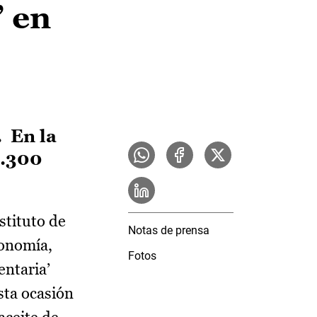
’ en
. En la
9.300
stituto de
Notas de prensa
conomía,
Fotos
entaria’
sta ocasión