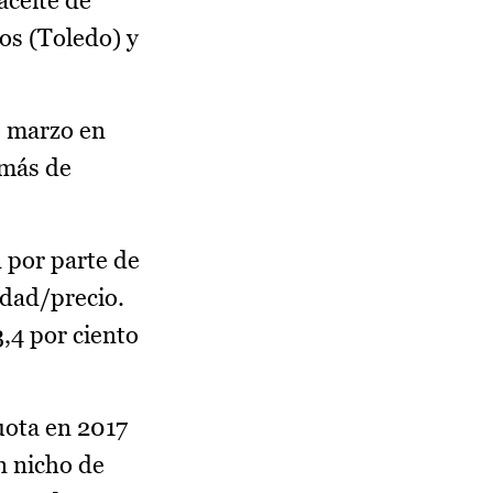
aceite de
os (Toledo) y
e marzo en
 más de
 por parte de
idad/precio.
,4 por ciento
uota en 2017
n nicho de