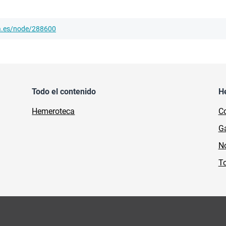
ha.es/node/288600
Todo el contenido
H
Hemeroteca
Co
Ga
No
To