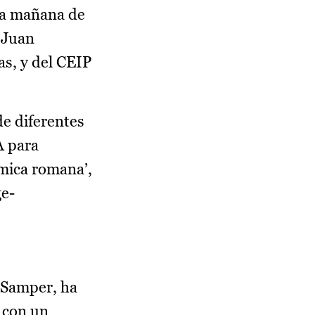
 la mañana de
 Juan
as, y del CEIP
de diferentes
A para
ámica romana’,
ge-
z Samper, ha
 con un