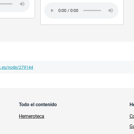
Audio file
ha.es/node/279144
Todo el contenido
H
Hemeroteca
Co
Ga