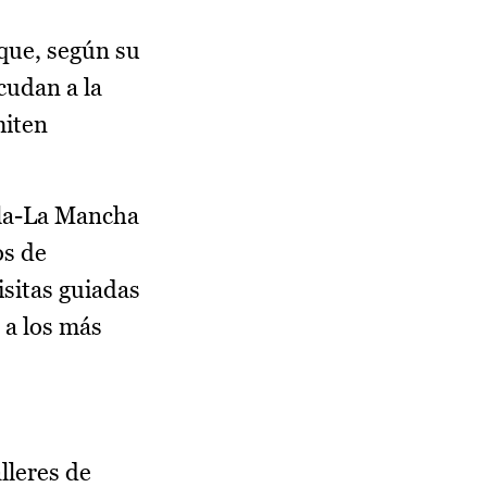
 que, según su
cudan a la
miten
lla-La Mancha
os de
isitas guiadas
 a los más
lleres de