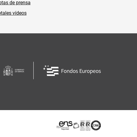
tas de prensa
tales vídeos
Certificaciones o