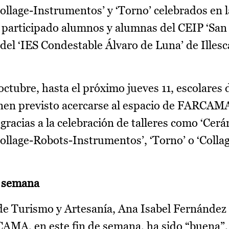
Collage-Instrumentos’ y ‘Torno’ celebrados en
participado alumnos y alumnas del CEIP ‘San
del ‘IES Condestable Álvaro de Luna’ de Illesc
octubre, hasta el próximo jueves 11, escolares 
enen previsto acercarse al espacio de FARCAM
gracias a la celebración de talleres como ‘Cer
Collage-Robots-Instrumentos’, ‘Torno’ o ‘Colla
e semana
l de Turismo y Artesanía, Ana Isabel Fernánde
CAMA, en este fin de semana, ha sido “buena”,