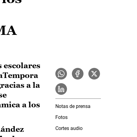
AMA
 escolares
 ‘aTempora
racias a la
se
mica a los
Notas de prensa
Fotos
nández
Cortes audio