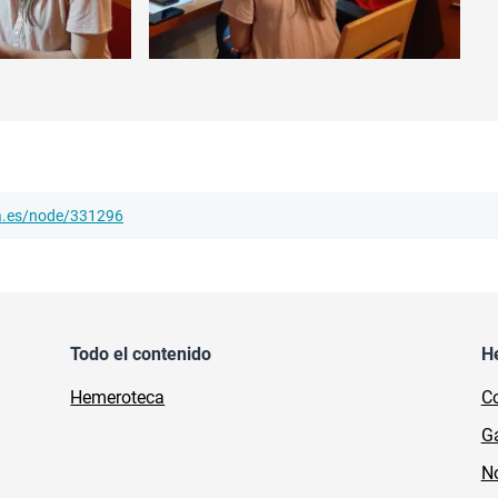
ha.es/node/331296
Todo el contenido
H
Hemeroteca
Co
Ga
No