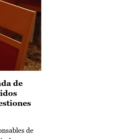
ada de
nidos
estiones
onsables de