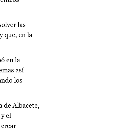
olver las
 que, en la
ó en la
temas así
ando los
a de Albacete,
y el
 crear