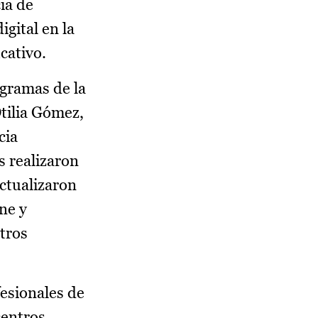
ia de
gital en la
cativo.
gramas de la
tilia Gómez,
cia
s realizaron
actualizaron
ne y
ntros
fesionales de
centros