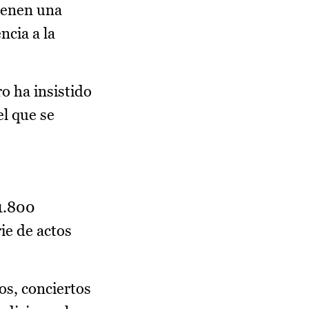
tienen una
ncia a la
o ha insistido
l que se
 1.800
ie de actos
os, conciertos