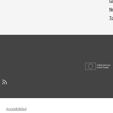
Ga
No
To
Accesibilidad