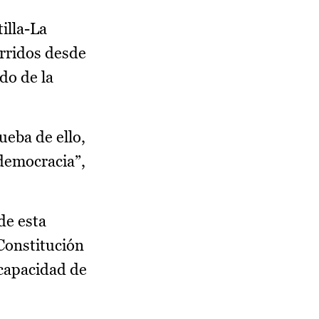
illa-La
rridos desde
do de la
eba de ello,
 democracia”,
de esta
 Constitución
“capacidad de