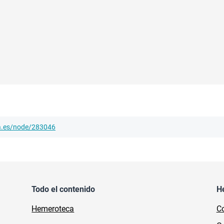
ha.es/node/283046
Todo el contenido
H
Hemeroteca
Co