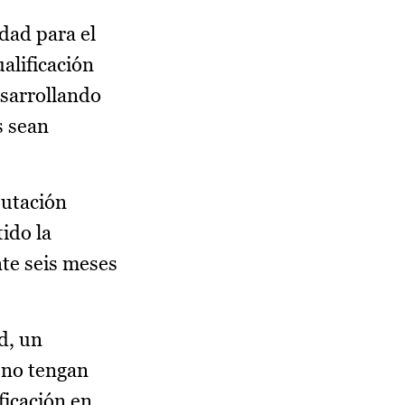
dad para el
alificación
esarrollando
s sean
utación
ido la
nte seis meses
d, un
 no tengan
ficación en