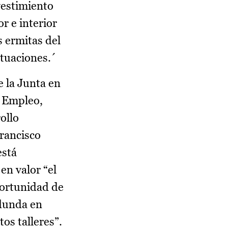
vestimiento
r e interior
s ermitas del
ctuaciones.´
 la Junta en
y Empleo,
ollo
rancisco
está
en valor “el
portunidad de
edunda en
os talleres”.