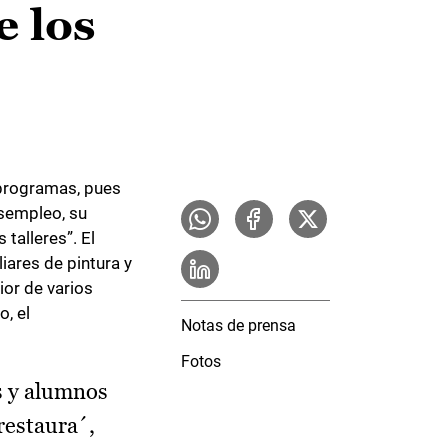
e los
s programas, pues
sempleo, su
talleres”. El
ares de pintura y
ior de varios
o, el
Notas de prensa
Fotos
s y alumnos
restaura´,