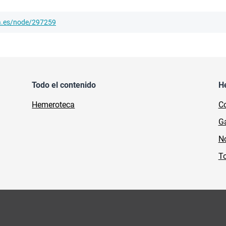
ha.es/node/297259
Todo el contenido
H
Hemeroteca
Co
Ga
No
To