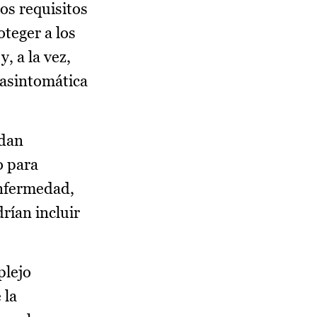
los requisitos
oteger a los
, a la vez,
 asintomática
edan
o para
enfermedad,
rían incluir
plejo
 la