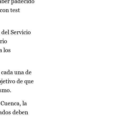
haber padecido
con test
 del Servicio
rio
a los
a cada una de
bjetivo de que
ismo.
 Cuenca, la
esados deben