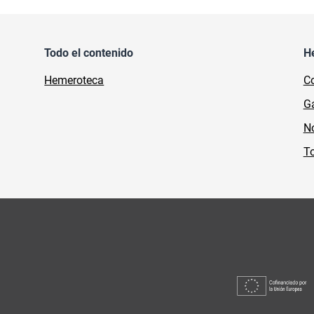
Todo el contenido
H
Hemeroteca
Co
Ga
No
To