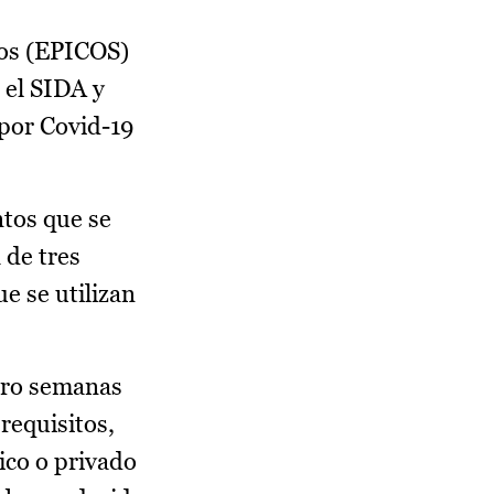
ios (EPICOS)
 el SIDA y
 por Covid-19
ntos que se
 de tres
e se utilizan
atro semanas
requisitos,
lico o privado