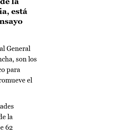
de la
a, está
ensayo
al General
ncha, son los
co para
promueve el
dades
de la
de 62