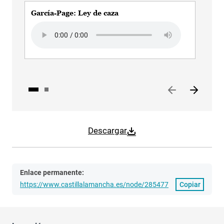
García-Page: Ley de caza
Rey
Pro
Audio file
Aud
Descargar
Enlace permanente:
https://www.castillalamancha.es/node/285477
Copiar