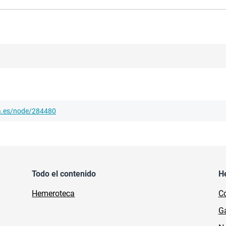
ha.es/node/284480
Todo el contenido
H
Hemeroteca
Co
Ga