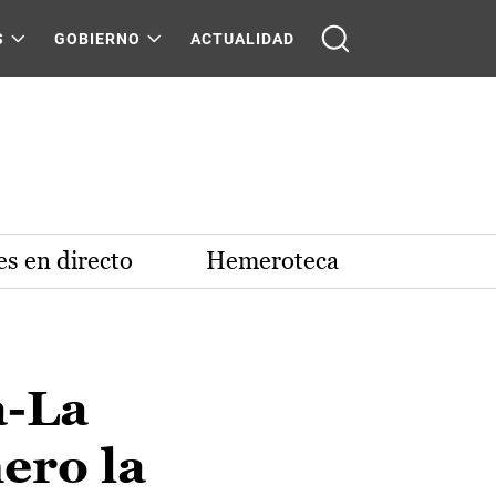
S
GOBIERNO
ACTUALIDAD
s en directo
Hemeroteca
a-La
ero la