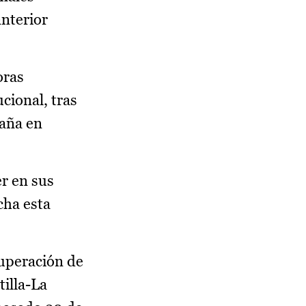
anterior
oras
cional, tras
paña en
r en sus
cha esta
cuperación de
tilla-La