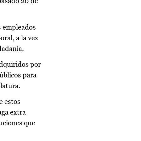
 pasado 20 de
os empleados
oral, a la vez
udadanía.
adquiridos por
úblicos para
latura.
e estos
aga extra
buciones que