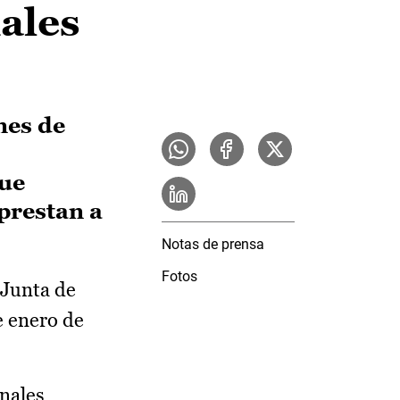
ales
nes de
que
 prestan a
Notas de prensa
Fotos
 Junta de
e enero de
anales