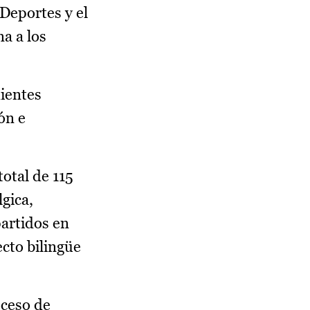
 Deportes y el
a a los
dientes
ón e
total de 115
gica,
partidos en
cto bilingüe
oceso de