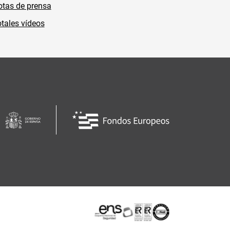
tas de prensa
tales vídeos
Certificaciones o