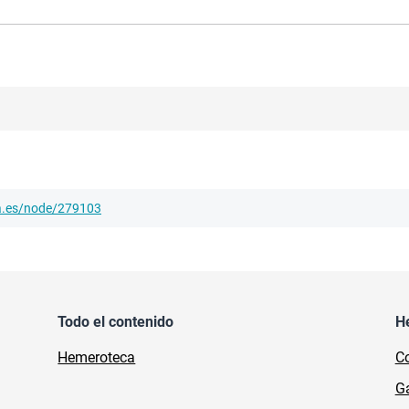
ha.es/node/279103
Todo el contenido
H
Hemeroteca
Co
Ga