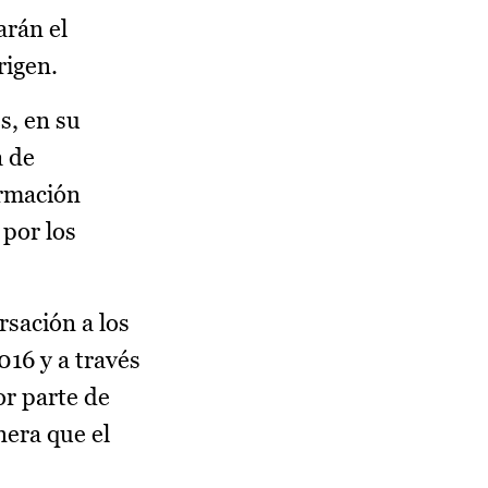
arán el
origen.
s, en su
a de
ormación
 por los
rsación a los
016 y a través
or parte de
nera que el