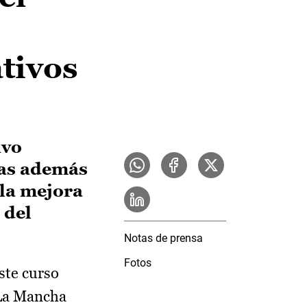
tivos
ivo
ras además
 la mejora
 del
Notas de prensa
Fotos
ste curso
-La Mancha