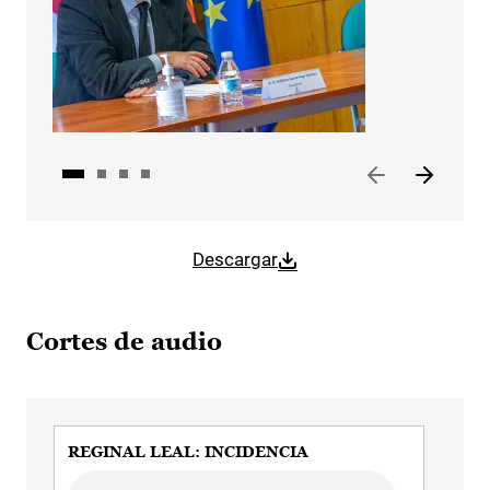
Descargar
Cortes de audio
REGINAL LEAL: INCIDENCIA
REG
Audio file
Audi