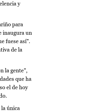
elencia y
ariño para
e inaugura un
e fuese así”.
tiva de la
n la gente”,
idades que ha
so el de hoy
do.
 la única