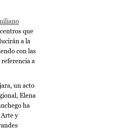
iliano
 centros que
ucirán a la
iendo con las
referencia a
jara, un acto
ional, Elena
manchego ha
 Arte y
grandes