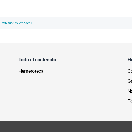
ha.es/node/256651
Todo el contenido
H
Hemeroteca
Co
Ga
No
To