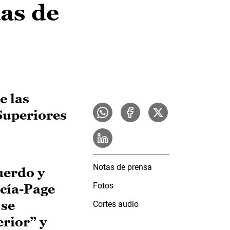
das de
e las
 Superiores
Notas de prensa
uerdo y
Fotos
rcía-Page
 se
Cortes audio
erior” y