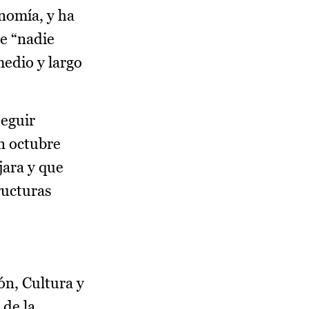
nomía, y ha
ue “nadie
medio y largo
seguir
n octubre
jara y que
ructuras
ón, Cultura y
 de la