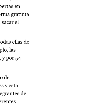
pertas en
orma gratuita
sacar el
odas ellas de
lo, las
 y por 54
so de
s y está
tegrantes de
erentes