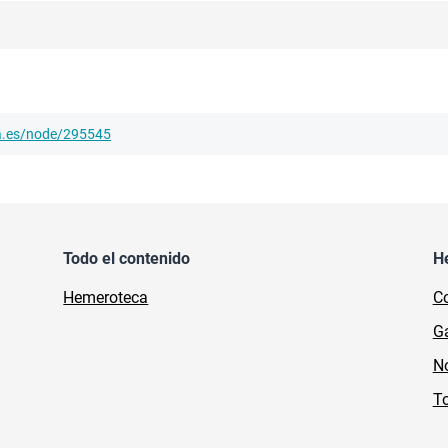
ha.es/node/295545
Todo el contenido
H
Hemeroteca
Co
Ga
No
To