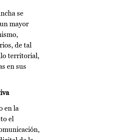
ancha se
a un mayor
mismo,
ios, de tal
o territorial,
as en sus
iva
o en la
to el
 comunicación,