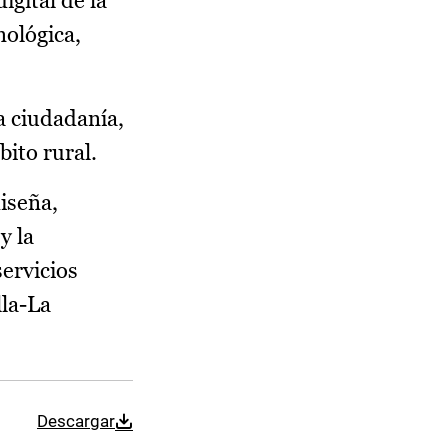
igital de la
nológica,
a ciudadanía,
bito rural.
iseña,
y la
servicios
lla-La
Descargar