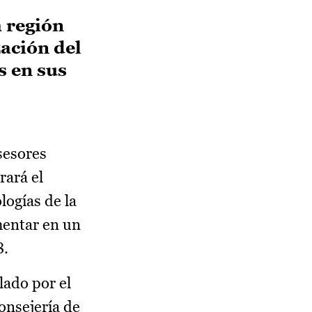
a región
zación del
s en sus
sesores
rará el
logías de la
mentar en un
8.
lado por el
onsejería de