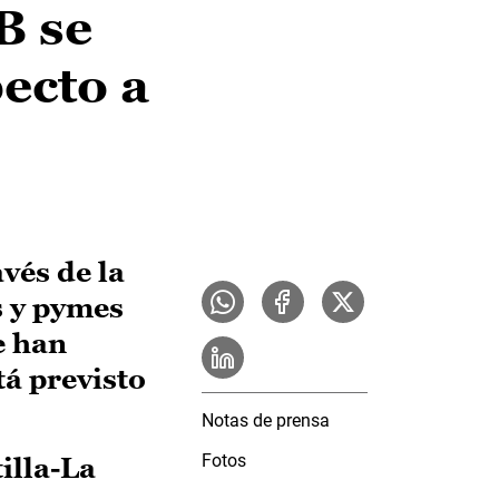
B se
ecto a
vés de la
s y pymes
e han
á previsto
Notas de prensa
Fotos
illa-La