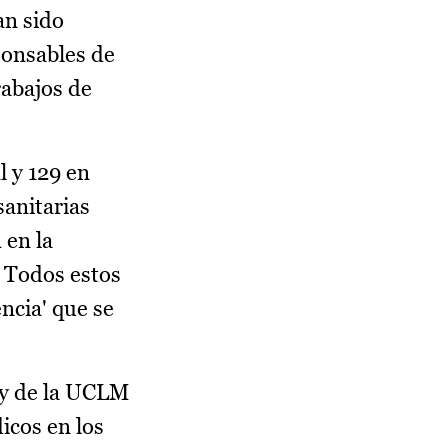
an sido
ponsables de
rabajos de
l y 129 en
sanitarias
 en la
. Todos estos
encia' que se
 y de la UCLM
icos en los