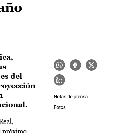
 año
ica,
as
es del
royección
n
Notas de prensa
acional.
Fotos
Real,
l próximo