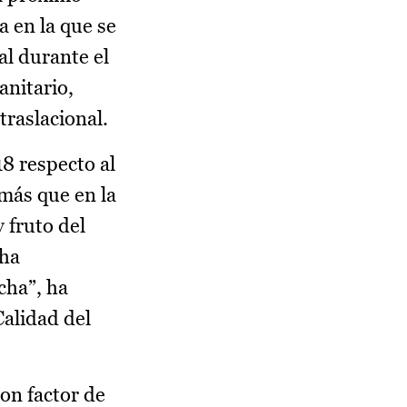
a en la que se
al durante el
anitario,
traslacional.
18 respecto al
 más que en la
 fruto del
cha
cha”, ha
Calidad del
con factor de