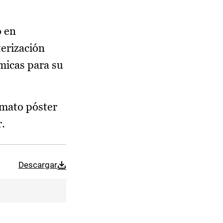
o en
terización
micas para su
rmato póster
r.
Descargar