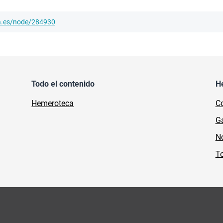
ha.es/node/284930
Todo el contenido
H
Hemeroteca
Co
Ga
No
To