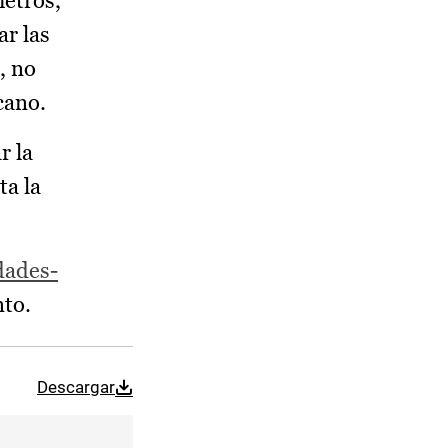
metros,
ar las
, no
cano.
r la
ta la
dades-
nto.
Descargar