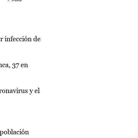
r infección de
nca, 37 en
ronavirus y el
 población