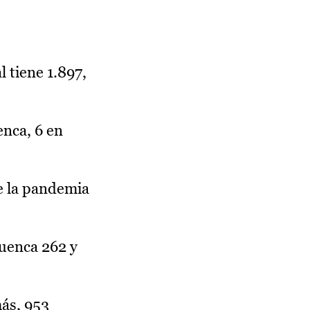
 tiene 1.897,
enca, 6 en
e la pandemia
Cuenca 262 y
ás, 953