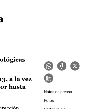
a
iológicas
, a la vez
dor hasta
Notas de prensa
Fotos
irección