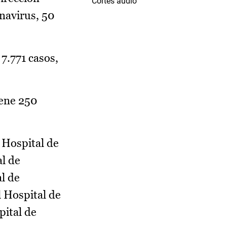
Cortes audio
navirus, 50
7.771 casos,
iene 250
l Hospital de
al de
al de
l Hospital de
pital de