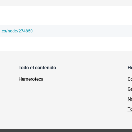
ha.es/node/274850
Todo el contenido
H
Hemeroteca
Co
Ga
No
To