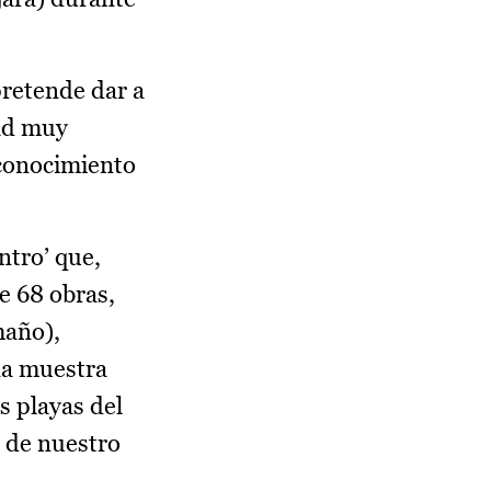
pretende dar a
dad muy
 conocimiento
ntro’ que,
e 68 obras,
maño),
na muestra
s playas del
s de nuestro