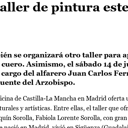
aller de pintura este
én se organizará otro taller para 
l cuero. Asimismo, el sábado 14 de j
a cargo del alfarero Juan Carlos Fe
Puente del Arzobispo.
icina de Castilla-La Mancha en Madrid oferta u
rales y artísticas. Entre ellas, el taller que of
quín Sorolla, Fabiola Lorente Sorolla, con gran
e nació en Madrid, vivió en Sigüenza (Guadala