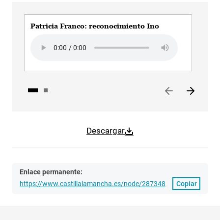
Patricia Franco: reconocimiento Ino
Pat
Audio file
Aud
Descargar
Enlace permanente:
https://www.castillalamancha.es/node/287348
Copiar