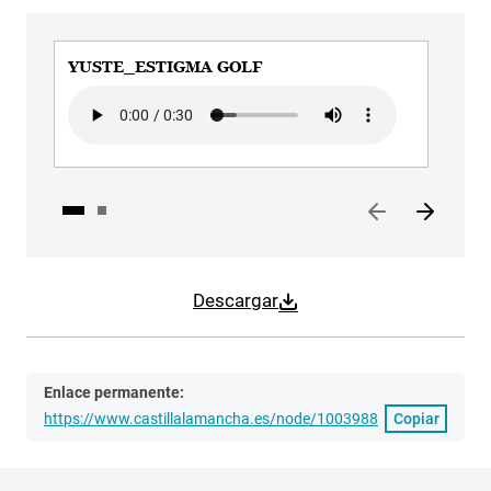
YUSTE_ESTIGMA GOLF
YU
Audio file
Aud
Descargar
Enlace permanente:
https://www.castillalamancha.es/node/1003988
Copiar