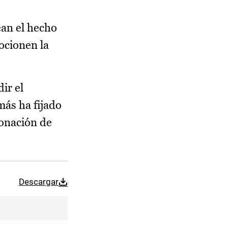
ean el hecho
ocionen la
ir el
más ha fijado
donación de
Descargar