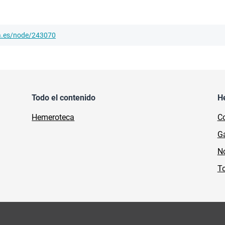
ha.es/node/243070
Todo el contenido
H
Hemeroteca
Co
Ga
No
To