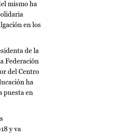
 del mismo ha
olidaria
lgación en los
esidenta de la
la Federación
or del Centro
Educación ha
la puesta en
os
018 y va