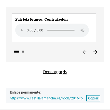
Patricia Franco: Contratación
Pat
Audio file
Aud
Descargar
Enlace permanente:
https://www.castillalamancha.es/node/281645
Copiar