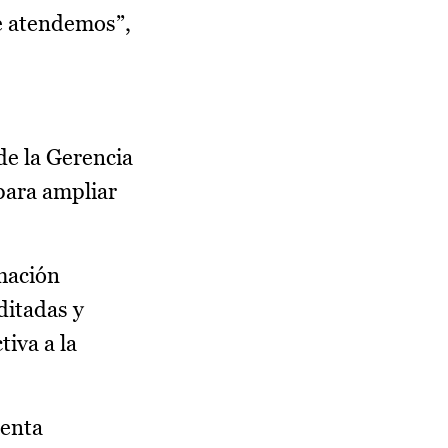
ue atendemos”,
de la Gerencia
para ampliar
rmación
ditadas y
iva a la
ienta