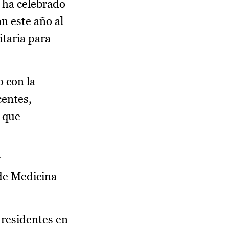
 ha celebrado
n este año al
itaria para
o con la
centes,
s que
y
 de Medicina
 residentes en