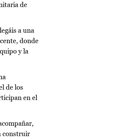
nitaria de
legáis a una
ocente, donde
quipo y la
na
l de los
rticipan en el
a acompañar,
a construir