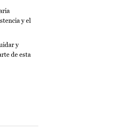
aria
stencia y el
uidar y
rte de esta