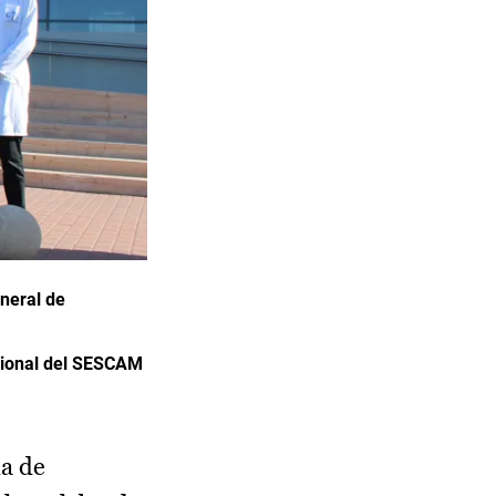
neral de
egional del SESCAM
a de