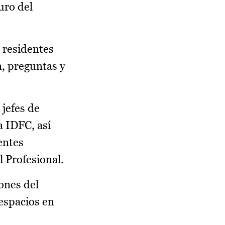
uro del
 residentes
n, preguntas y
 jefes de
a IDFC, así
entes
 Profesional.
iones del
espacios en