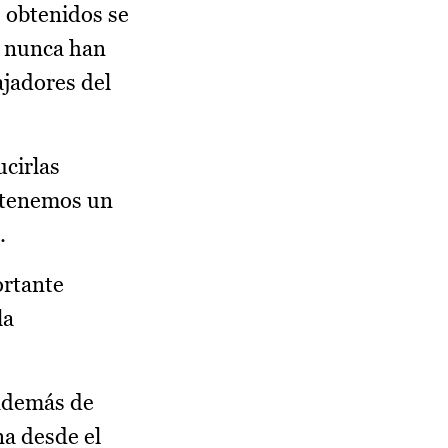
s obtenidos se
o nunca han
ajadores del
ucirlas
y tenemos un
.
ortante
la
 además de
na desde el