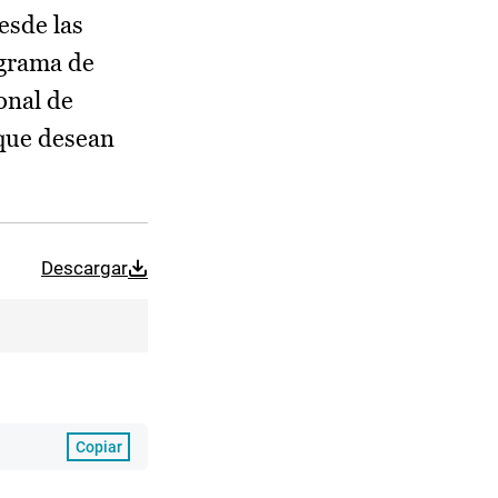
esde las
ograma de
onal de
 que desean
Descargar
Copiar