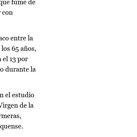
 que fume de
r con
aco entre la
 los 65 años,
 el 13 por
do durante la
n el estudio
Virgen de la
ermeras,
nquense.