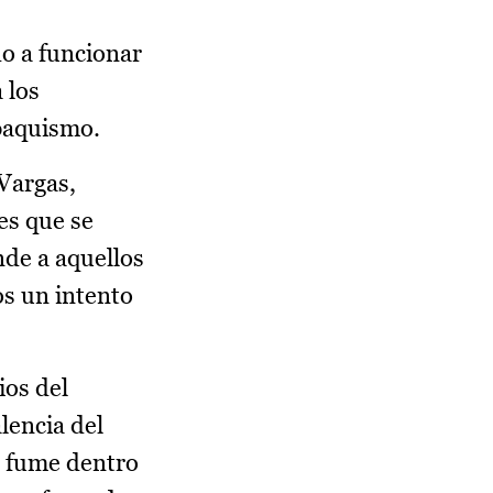
o a funcionar
 los
abaquismo.
 Vargas,
es que se
nde a aquellos
os un intento
ios del
lencia del
e fume dentro