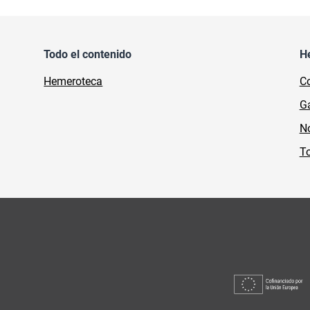
Todo el contenido
H
Hemeroteca
Co
Ga
No
To