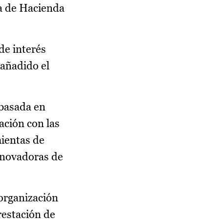
ía de Hacienda
de interés
 añadido el
 basada en
ación con las
mientas de
nnovadoras de
 organización
restación de