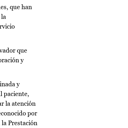
nes, que han
 la
rvicio
ovador que
oración y
dinada y
l paciente,
r la atención
reconocido por
 la Prestación