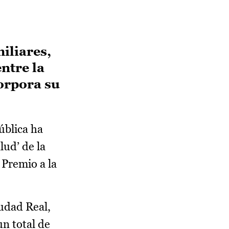
miliares,
ntre la
corpora su
ública ha
lud’ de la
Premio a la
udad Real,
un total de