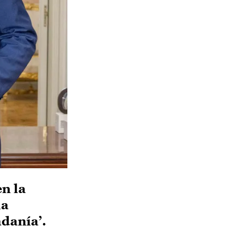
n la
la
adanía’.