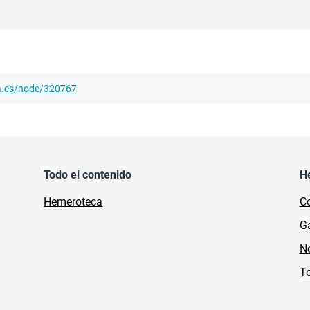
ha.es/node/320767
Todo el contenido
H
Hemeroteca
Co
Ga
No
To