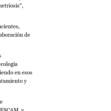
etriosis”,
acientes,
olaboración de
s
ecología
diendo en esos
ratamiento y
de
 SESCAM, y