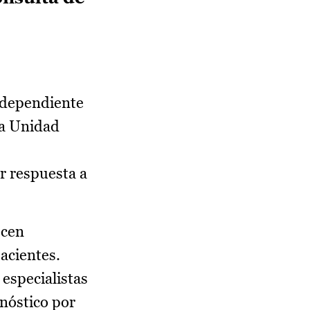
 dependiente
na Unidad
ar respuesta a
ecen
pacientes.
 especialistas
gnóstico por