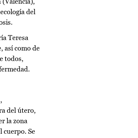
 (Valencia),
ecología del
osis.
ría Teresa
, así como de
re todos,
nfermedad.
,
ra del útero,
er la zona
l cuerpo. Se