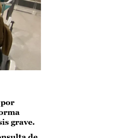
 por
forma
is grave.
onsulta de