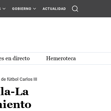
S
GOBIERNO
ACTUALIDAD
s en directo
Hemeroteca
e fútbol Carlos III
lla-La
miento