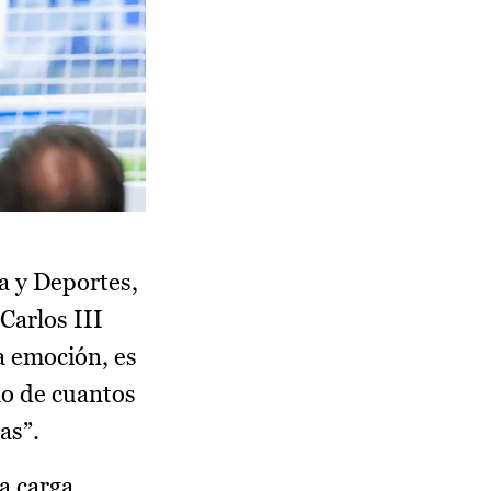
a y Deportes,
Carlos III
a emoción, es
llo de cuantos
as”.
a carga