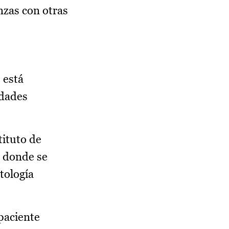
anzas con otras
 está
edades
tituto de
s donde se
tología
paciente