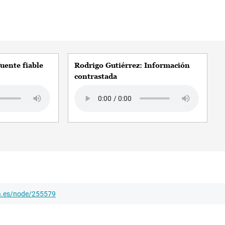
uente fiable
Rodrigo Gutiérrez: Información
contrastada
Audio file
ha.es/node/255579