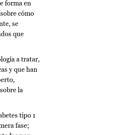
se forma en
s sobre cómo
nte, se
dados que
logía a tratar,
cas y que han
perto,
sobre la
abetes tipo 1
imera fase;