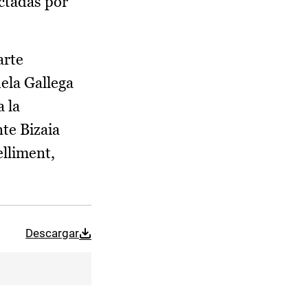
ectadas por
arte
ela Gallega
 la
te Bizaia
elliment,
Descargar