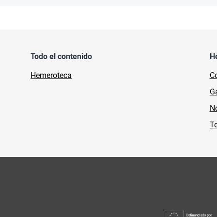
Todo el contenido
H
Hemeroteca
Co
Ga
No
To