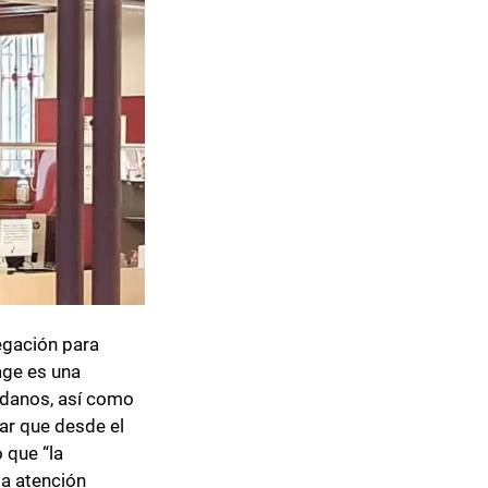
egación para
age es una
dadanos, así como
ar que desde el
 que “la
la atención