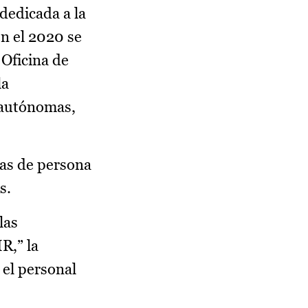
dedicada a la
en el 2020 se
 Oficina de
la
 autónomas,
cas de persona
s.
las
R,” la
 el personal