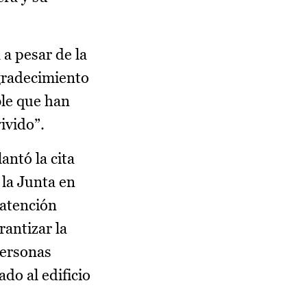
a pesar de la
gradecimiento
ble que han
ivido”.
antó la cita
 la Junta en
 atención
rantizar la
personas
do al edificio