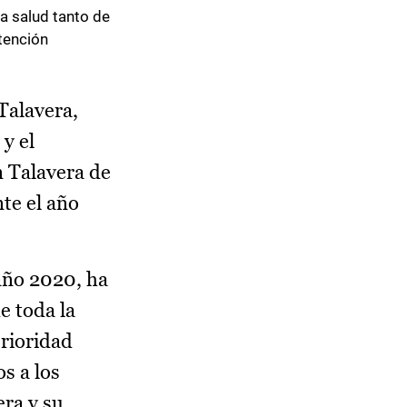
la salud tanto de
tención
Talavera,
y el
n Talavera de
te el año
 año 2020, ha
e toda la
rioridad
os a los
era y su