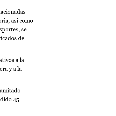
lacionadas
oria, así como
sportes, se
ficados de
tivos a la
ra y a la
tramitado
edido 45