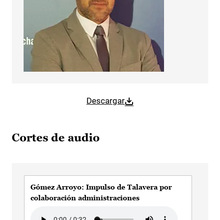
Descargar
Cortes de audio
Gómez Arroyo: Impulso de Talavera por
Góm
colaboración administraciones
par
Audio file
Aud