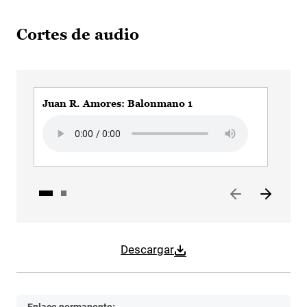
Cortes de audio
Juan R. Amores: Balonmano 1
Jua
Audio file
Aud
Descargar