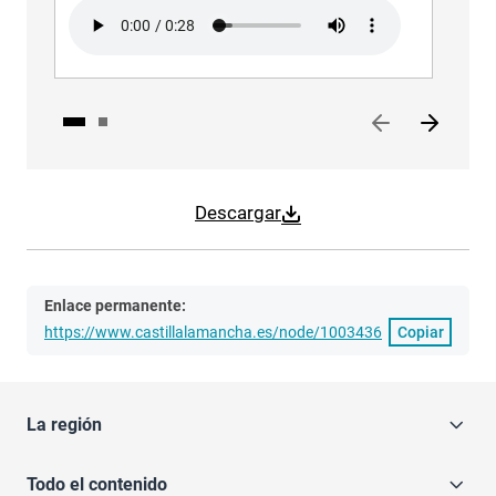
Audio file
Aud
Descargar
Enlace permanente:
https://www.castillalamancha.es/node/1003436
Copiar
La región
Todo el contenido