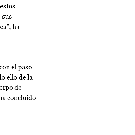
 estos
s sus
es”, ha
con el paso
o ello de la
uerpo de
ha concluido