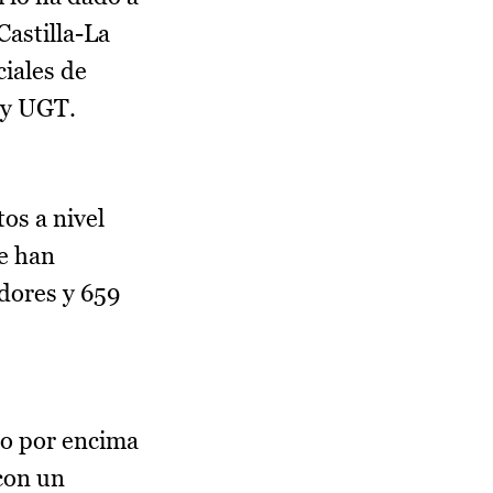
Castilla-La
iales de
 y UGT.
os a nivel
se han
adores y 659
to por encima
con un