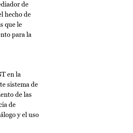
ediador de
el hecho de
s que le
ento para la
T en la
ste sistema de
ento de las
cia de
álogo y el uso