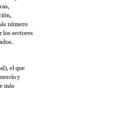
cas,
ción,
 más número
 los sectores
tados.
l), el que
mercio y
ue más