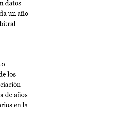
on datos
ida un año
bitral
to
de los
ociación
ia de años
rios en la