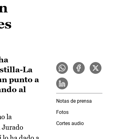
un
es
ha
stilla-La
un punto a
ando al
Notas de prensa
Fotos
o la
Cortes audio
l Jurado
 lo ha dado a