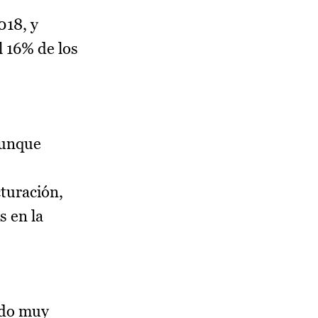
018, y
l 16% de los
aunque
cturación,
s en la
ndo muy